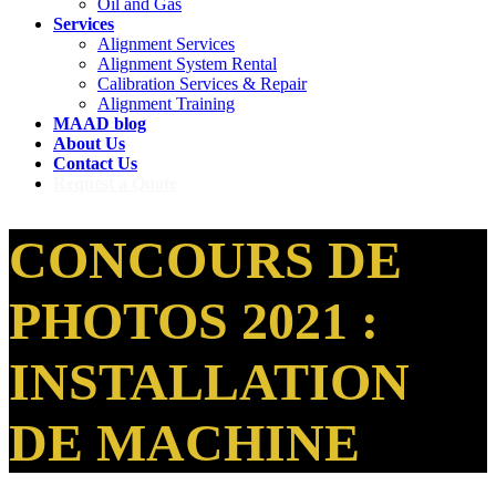
Oil and Gas
Services
Alignment Services
Alignment System Rental
Calibration Services & Repair
Alignment Training
MAAD blog
About Us
Contact Us
Request a Quote
CONCOURS DE
PHOTOS 2021 :
INSTALLATION
DE MACHINE