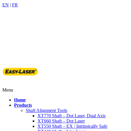
EN
|
FR
905-509-6522
info@benchmarkpdm.com
Menu
Home
Products
Shaft Alignment Tools
XT770 Shaft – Dot Laser, Dual Axis
XT660 Shaft – Dot Laser
XT550 Shaft – EX / Intrinsically Safe