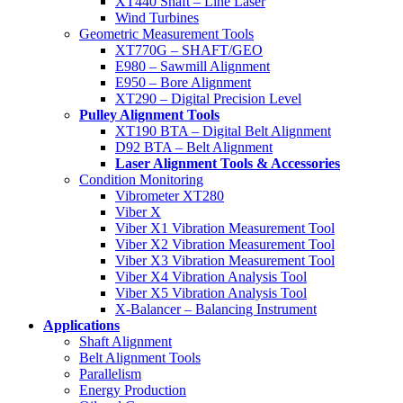
XT440 Shaft – Line Laser
Wind Turbines
Geometric Measurement Tools
XT770G – SHAFT/GEO
E980 – Sawmill Alignment
E950 – Bore Alignment
XT290 – Digital Precision Level
Pulley Alignment Tools
XT190 BTA – Digital Belt Alignment
D92 BTA – Belt Alignment
Laser Alignment Tools & Accessories
Condition Monitoring
Vibrometer XT280
Viber X
Viber X1 Vibration Measurement Tool
Viber X2 Vibration Measurement Tool
Viber X3 Vibration Measurement Tool
Viber X4 Vibration Analysis Tool
Viber X5 Vibration Analysis Tool
X-Balancer – Balancing Instrument
Applications
Shaft Alignment
Belt Alignment Tools
Parallelism
Energy Production