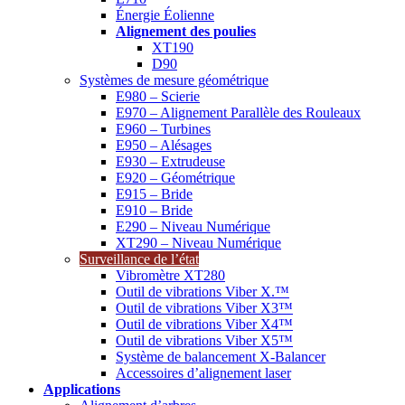
Énergie Éolienne
Alignement des poulies
XT190
D90
Systèmes de mesure géométrique
E980 – Scierie
E970 – Alignement Parallèle des Rouleaux
E960 – Turbines
E950 – Alésages
E930 – Extrudeuse
E920 – Géométrique
E915 – Bride
E910 – Bride
E290 – Niveau Numérique
XT290 – Niveau Numérique
Surveillance de l’état
Vibromètre XT280
Outil de vibrations Viber X.™
Outil de vibrations Viber X3™
Outil de vibrations Viber X4™
Outil de vibrations Viber X5™
Système de balancement X-Balancer
Accessoires d’alignement laser
Applications