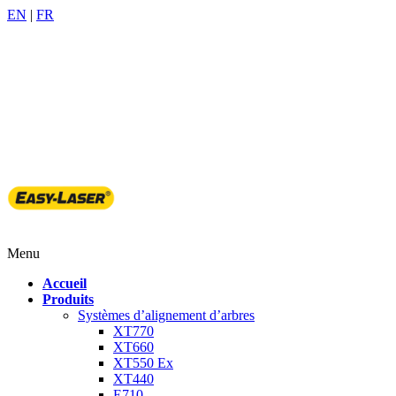
EN
|
FR
905-509-6522
info@benchmarkpdm.com
Menu
Accueil
Produits
Systèmes d’alignement d’arbres
XT770
XT660
XT550 Ex
XT440
E710