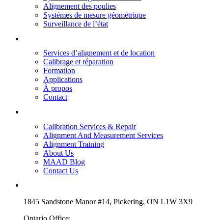
Alignement des poulies
Systèmes de mesure géométrique
Surveillance de l’état
Liens rapides
Services d’alignement et de location
Calibrage et réparation
Formation
Applications
À propos
Contact
Quick Links
Calibration Services & Repair
Alignment And Measurement Services
Alignment Training
About Us
MAAD Blog
Contact Us
Contact
1845 Sandstone Manor #14, Pickering, ON L1W 3X9
Ontario Office: